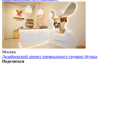
Москва
Дизайнерский проект премиального груминг-бутика
Поделиться