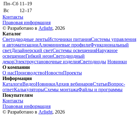
Пн–Cб
11–19
Вс
12–17
Контакты
Правовая информация
© Разработано в
Arlight
, 2026
Каталог
Светодиодные ленты
Источники питания
Системы управления
и автоматизации
Алюминиевые профили
Функциональный
свет
Дизайнерский свет
Системы освещения
Наружное
освещение
Гибкий неон
Светодиодный
декор
Электроустановочные изделия
Светодиоды
Новинки
О компании
О нас
Производство
Новости
Проекты
Информация
Каталоги
Видео
Новинки
Архив вебинаров
Статьи
Вопрос-
ответ
Калькуляторы
Схемы монтажа
Файлы и программы
Покупателям
Контакты
Правовая информация
© Разработано в
Arlight
, 2026