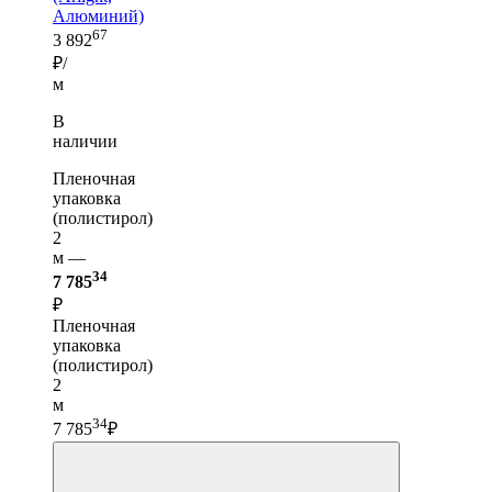
Алюминий)
67
3 892
₽/
м
В
наличии
Пленочная
упаковка
(полистирол)
2
м —
34
7 785
₽
Пленочная
упаковка
(полистирол)
2
м
34
7 785
₽