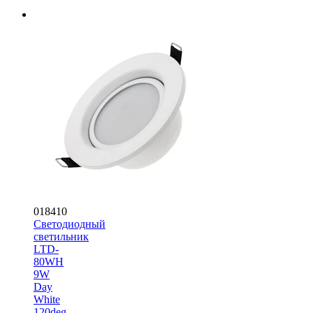
018410
Светодиодный
светильник
LTD-
80WH
9W
Day
White
120deg