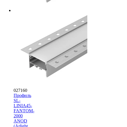
027160
Профиль
SL-
LINIA45-
FANTOM-
2000
ANOD
(Arlight,