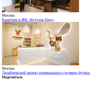
Москва
Квартира в ЖК «Кутузов Град»
Москва
Дизайнерский проект премиального груминг-бутика
Поделиться