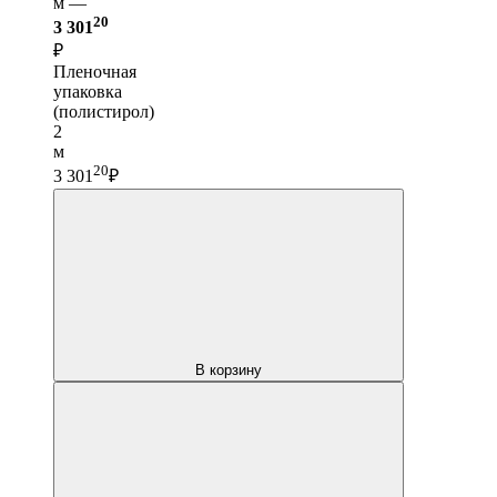
м —
20
3 301
₽
Пленочная
упаковка
(полистирол)
2
м
20
3 301
₽
В корзину