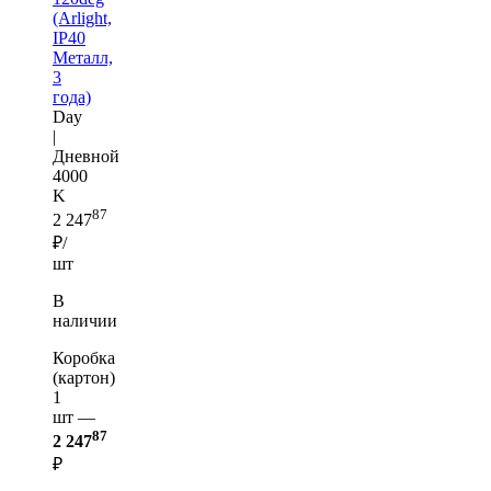
(Arlight,
IP40
Металл,
3
года)
Day
|
Дневной
4000
K
87
2 247
₽/
шт
В
наличии
Коробка
(картон)
1
шт —
87
2 247
₽