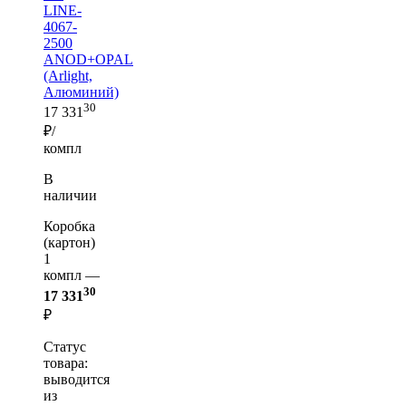
LINE-
4067-
2500
ANOD+OPAL
(Arlight,
Алюминий)
30
17 331
₽/
компл
В
наличии
Коробка
(картон)
1
компл —
30
17 331
₽
Статус
товара:
выводится
из