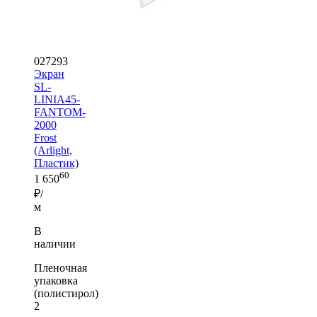
027293
Экран
SL-
LINIA45-
FANTOM-
2000
Frost
(Arlight,
Пластик)
60
1 650
₽/
м
В
наличии
Пленочная
упаковка
(полистирол)
2