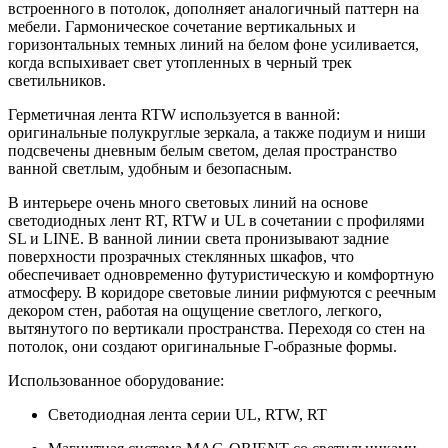
встроенного в потолок, дополняет аналогичный паттерн на
мебели. Гармоническое сочетание вертикальных и
горизонтальных темных линий на белом фоне усиливается,
когда вспыхивает свет утопленных в черный трек
светильников.
Герметичная лента RTW используется в ванной:
оригинальные полукруглые зеркала, а также подиум и ниши
подсвечены дневным белым светом, делая пространство
ванной светлым, удобным и безопасным.
В интерьере очень много световых линий на основе
светодиодных лент RT, RTW и UL в сочетании с профилями
SL и LINE. В ванной линии света пронизывают задние
поверхности прозрачных стеклянных шкафов, что
обеспечивает одновременно футуристическую и комфортную
атмосферу. В коридоре световые линии рифмуются с реечным
декором стен, работая на ощущение светлого, легкого,
вытянутого по вертикали пространства. Переходя со стен на
потолок, они создают оригинальные Г-образные формы.
Использованное оборудование:
Светодиодная лента серии UL, RTW, RT