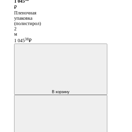
1 045
₽
Пленочная
упаковка
(полистирол)
2
м
38
1 045
₽
В корзину