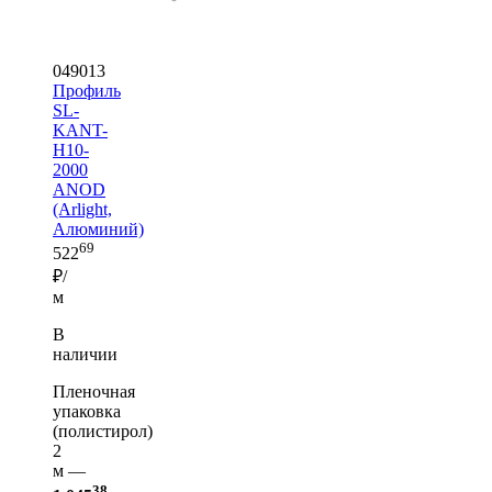
049013
Профиль
SL-
KANT-
H10-
2000
ANOD
(Arlight,
Алюминий)
69
522
₽/
м
В
наличии
Пленочная
упаковка
(полистирол)
2
м —
38