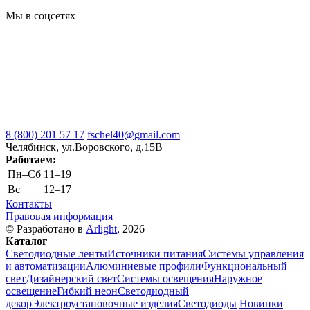
Мы в соцсетях
8 (800) 201 57 17
fschel40@gmail.com
Челябинск, ул.Воровского, д.15В
Работаем:
Пн–Cб
11–19
Вс
12–17
Контакты
Правовая информация
© Разработано в
Arlight
, 2026
Каталог
Светодиодные ленты
Источники питания
Системы управления
и автоматизации
Алюминиевые профили
Функциональный
свет
Дизайнерский свет
Системы освещения
Наружное
освещение
Гибкий неон
Светодиодный
декор
Электроустановочные изделия
Светодиоды
Новинки