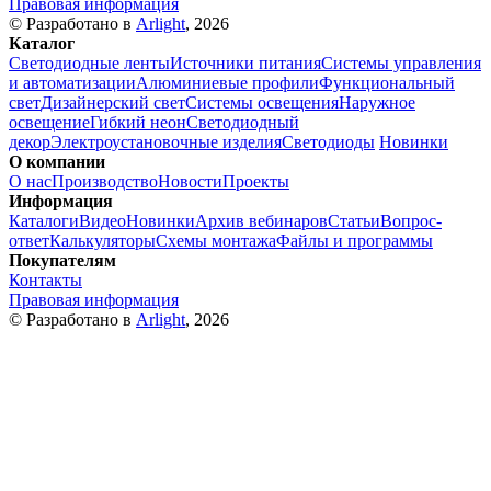
Правовая информация
© Разработано в
Arlight
, 2026
Каталог
Светодиодные ленты
Источники питания
Системы управления
и автоматизации
Алюминиевые профили
Функциональный
свет
Дизайнерский свет
Системы освещения
Наружное
освещение
Гибкий неон
Светодиодный
декор
Электроустановочные изделия
Светодиоды
Новинки
О компании
О нас
Производство
Новости
Проекты
Информация
Каталоги
Видео
Новинки
Архив вебинаров
Статьи
Вопрос-
ответ
Калькуляторы
Схемы монтажа
Файлы и программы
Покупателям
Контакты
Правовая информация
© Разработано в
Arlight
, 2026