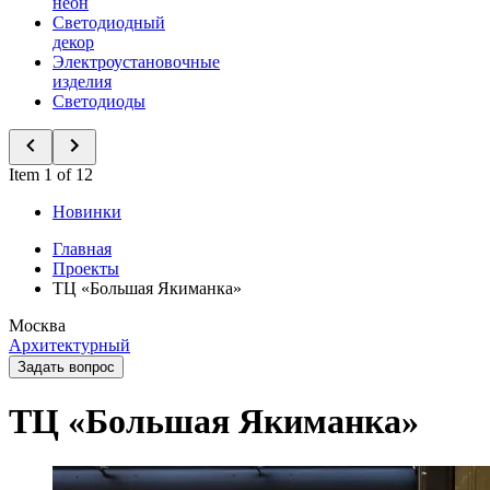
неон
Светодиодный
декор
Электроустановочные
изделия
Светодиоды
Item 1 of 12
Новинки
Главная
Проекты
ТЦ «Большая Якиманка»
Москва
Архитектурный
Задать вопрос
ТЦ «Большая Якиманка»