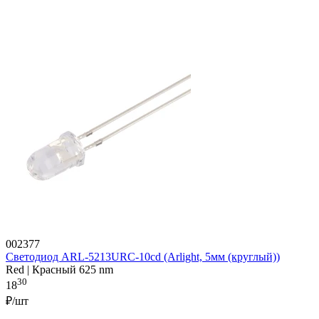
002377
Светодиод ARL-5213URC-10cd (Arlight, 5мм (круглый))
Red | Красный 625 nm
30
18
₽/шт