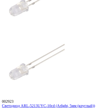
002923
Светодиод ARL-5213UYC-10cd (Arlight, 5мм (круглый))