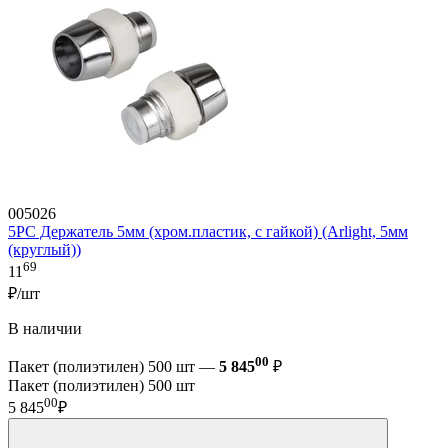
005026
5PC Держатель 5мм (хром.пластик, с гайкой) (Arlight, 5мм
(круглый))
69
11
₽/шт
В наличии
00
Пакет (полиэтилен) 500 шт —
5 845
₽
Пакет (полиэтилен) 500 шт
00
5 845
₽