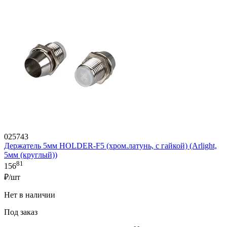
025743
Держатель 5мм HOLDER-F5 (хром.латунь, с гайкой) (Arlight,
5мм (круглый))
81
156
₽/шт
Нет в наличии
Под заказ