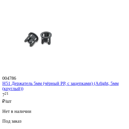
004786
H51 Держатель 5мм (чёрный PP, с зацепками) (Arlight, 5мм
(круглый))
21
7
₽/шт
Нет в наличии
Под заказ