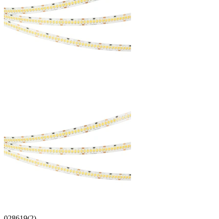
028619(2)