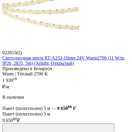
022653(2)
Светодиодная лента RT-A252-10mm 24V Warm2700 (11 W/m,
IP20, 2835, 5m) (Arlight, Открытый)
Произведено в Беларуси
Warm | Тёплый 2700 K
16
1 930
₽/м
В наличии
80
Пакет (полиэтилен) 5 м —
9 650
₽
Пакет (полиэтилен) 5 м
80
9 650
₽