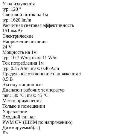
Угол излучения
typ: 120 °
Световой поток на 1м
typ: 1620 lm/m
Расчетная световая эффективность
151 лм/Вт
Электрические
Напряжение питания
24 V
Мощность на 1м
typ: 10.7 W/m; max: 11 W/m
Ток потребления 1м
typ: 0.45 A/m; max: 0.46 A/m
Предельное отклонение напряжения ±
0.5 В
Эксплуатационные
Диапазон рабочих температур
min: -30 °C; max: 45 °C
Место применения
Только в помещении
Управление
Входной сигнал
PWM СV (ШИМ по напряжению)
Диммируемый(ая)
Да