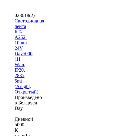
028618(2)
Светодиодная
лента
RT-
A252-
10mm
24V
Day5000
(11
W/m,
IP20,
2835,
5m)
(Arlight,
Открытый)
Произведено
в Беларуси
Day
|
Дневной
5000
K
16