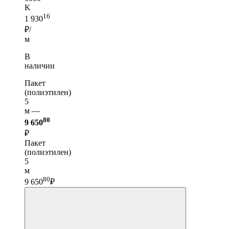
K
16
1 930
₽/
м
В
наличии
Пакет
(полиэтилен)
5
м —
80
9 650
₽
Пакет
(полиэтилен)
5
м
80
9 650
₽