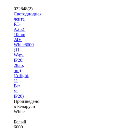
022648(2)
Светодиодная
лента
RT-
A252-
10mm
24V
White6000
(11
W/m,
IP20,
2835,
5m)
(Arlight,
11
Вт/
м,
IP20)
Произведено
в Беларуси
White
|
Белый
6000