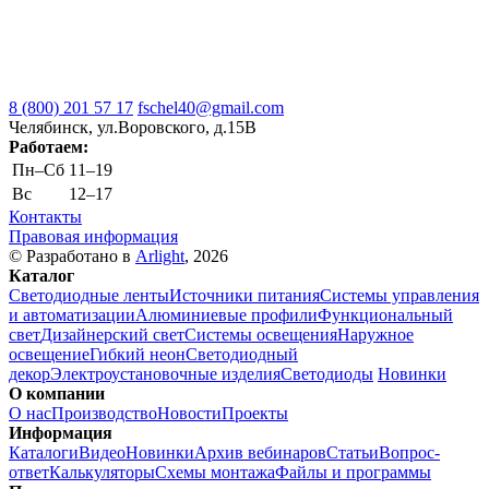
8 (800) 201 57 17
fschel40@gmail.com
Челябинск, ул.Воровского, д.15В
Работаем:
Пн–Cб
11–19
Вс
12–17
Контакты
Правовая информация
© Разработано в
Arlight
, 2026
Каталог
Светодиодные ленты
Источники питания
Системы управления
и автоматизации
Алюминиевые профили
Функциональный
свет
Дизайнерский свет
Системы освещения
Наружное
освещение
Гибкий неон
Светодиодный
декор
Электроустановочные изделия
Светодиоды
Новинки
О компании
О нас
Производство
Новости
Проекты
Информация
Каталоги
Видео
Новинки
Архив вебинаров
Статьи
Вопрос-
ответ
Калькуляторы
Схемы монтажа
Файлы и программы