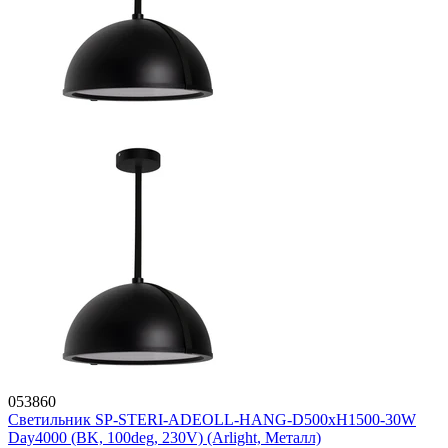
053860
Светильник SP-STERI-ADEOLL-HANG-D500xH1500-30W
Day4000 (BK, 100deg, 230V) (Arlight, Металл)