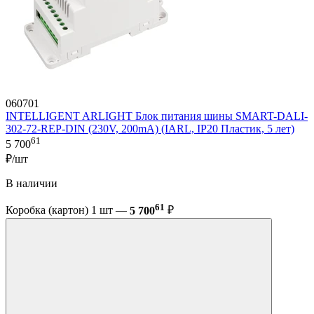
060701
INTELLIGENT ARLIGHT Блок питания шины SMART-DALI-
302-72-REP-DIN (230V, 200mA) (IARL, IP20 Пластик, 5 лет)
61
5 700
₽/шт
В наличии
61
Коробка (картон) 1 шт —
5 700
₽