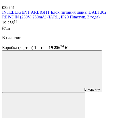
032751
INTELLIGENT ARLIGHT Блок питания шины DALI-302-
REP-DIN (230V, 250mA) (IARL, IP20 Пластик, 3 года)
74
19 256
₽/шт
В наличии
74
Коробка (картон) 1 шт —
19 256
₽
В корзину