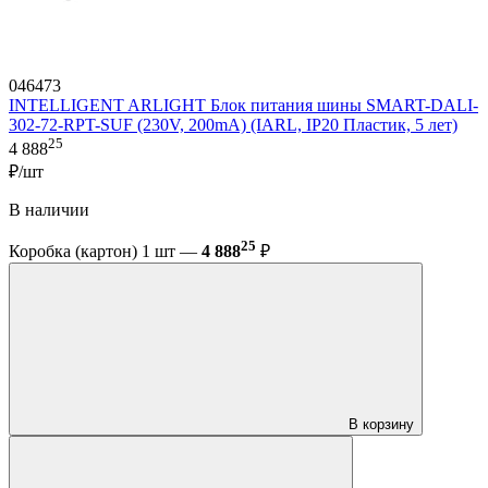
046473
INTELLIGENT ARLIGHT Блок питания шины SMART-DALI-
302-72-RPT-SUF (230V, 200mA) (IARL, IP20 Пластик, 5 лет)
25
4 888
₽/шт
В наличии
25
Коробка (картон) 1 шт —
4 888
₽
В корзину