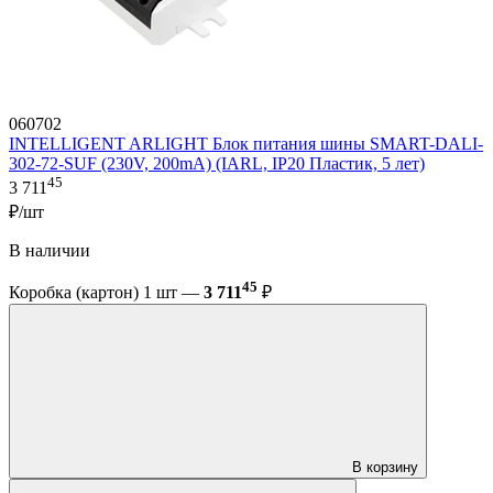
060702
INTELLIGENT ARLIGHT Блок питания шины SMART-DALI-
302-72-SUF (230V, 200mA) (IARL, IP20 Пластик, 5 лет)
45
3 711
₽/шт
В наличии
45
Коробка (картон) 1 шт —
3 711
₽
В корзину