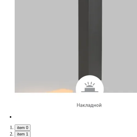
item 0
item 1