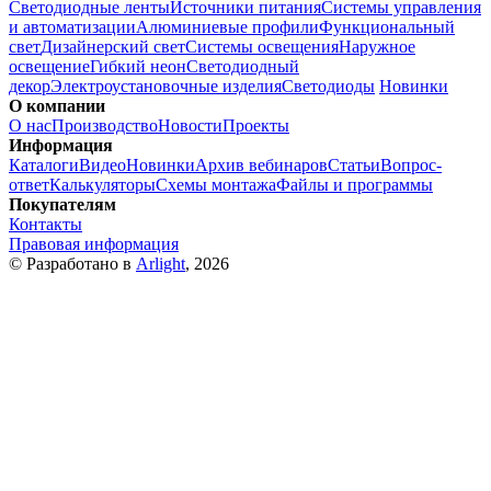
Светодиодные ленты
Источники питания
Системы управления
и автоматизации
Алюминиевые профили
Функциональный
свет
Дизайнерский свет
Системы освещения
Наружное
освещение
Гибкий неон
Светодиодный
декор
Электроустановочные изделия
Светодиоды
Новинки
О компании
О нас
Производство
Новости
Проекты
Информация
Каталоги
Видео
Новинки
Архив вебинаров
Статьи
Вопрос-
ответ
Калькуляторы
Схемы монтажа
Файлы и программы
Покупателям
Контакты
Правовая информация
© Разработано в
Arlight
, 2026