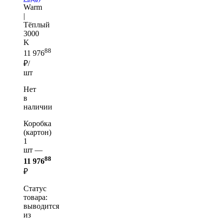
Warm
|
Тёплый
3000
K
88
11 976
₽/
шт
Нет
в
наличии
Коробка
(картон)
1
шт —
88
11 976
₽
Статус
товара:
выводится
из