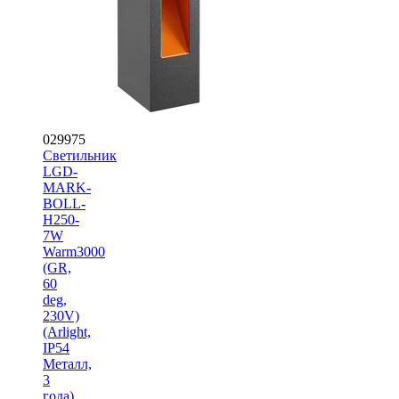
029975
Светильник
LGD-
MARK-
BOLL-
H250-
7W
Warm3000
(GR,
60
deg,
230V)
(Arlight,
IP54
Металл,
3
года)