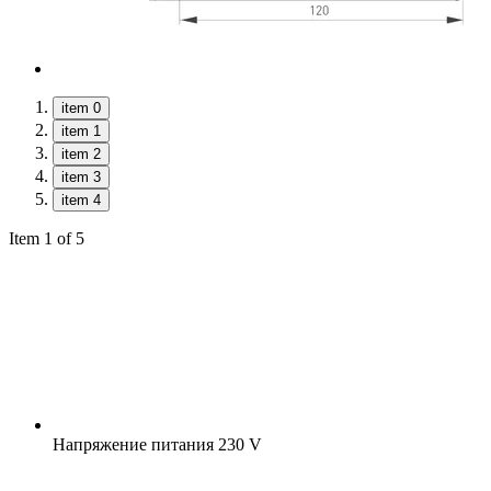
item 0
item 1
item 2
item 3
item 4
Item 1 of 5
Напряжение питания
230 V