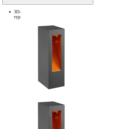
3D-
тур