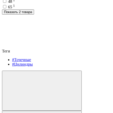
48
1
65
Показать 2 товара
Теги
#Точечные
#Цилиндры