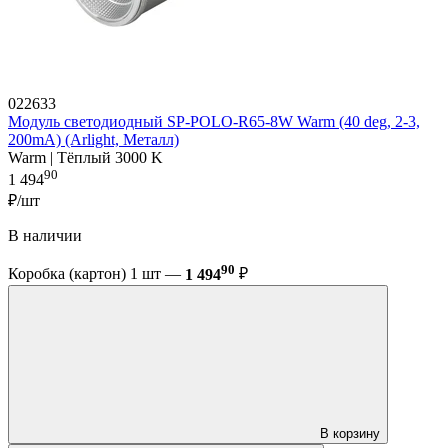
022633
Модуль светодиодный SP-POLO-R65-8W Warm (40 deg, 2-3,
200mA) (Arlight, Металл)
Warm | Тёплый 3000 K
90
1 494
₽/шт
В наличии
90
Коробка (картон) 1 шт —
1 494
₽
В корзину