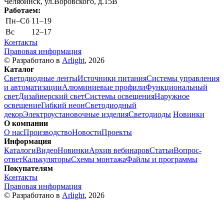
Челябинск, ул.Воровского, д.15В
Работаем:
Пн–Cб
11–19
Вс
12–17
Контакты
Правовая информация
© Разработано в
Arlight
, 2026
Каталог
Светодиодные ленты
Источники питания
Системы управления
и автоматизации
Алюминиевые профили
Функциональный
свет
Дизайнерский свет
Системы освещения
Наружное
освещение
Гибкий неон
Светодиодный
декор
Электроустановочные изделия
Светодиоды
Новинки
О компании
О нас
Производство
Новости
Проекты
Информация
Каталоги
Видео
Новинки
Архив вебинаров
Статьи
Вопрос-
ответ
Калькуляторы
Схемы монтажа
Файлы и программы
Покупателям
Контакты
Правовая информация
© Разработано в
Arlight
, 2026