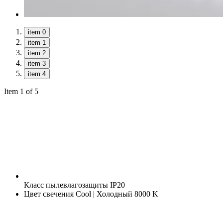
item 0
item 1
item 2
item 3
item 4
Item 1 of 5
Класс пылевлагозащиты
IP20
Цвет свечения
Cool | Холодный 8000 K