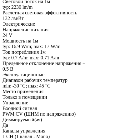
Световой поток на 1м
typ: 2230 lm/m
Расчетная световая эффективность
132 лм/Вт
Электрические
Напряжение питания
24 V
Мощность на 1м
typ: 16.9 W/m; max: 17 W/m
Ток потребления 1м
typ: 0.7 A/m; max: 0.71 A/m
Предельное отклонение напряжения ±
0.5 В
Эксплуатационные
Диапазон рабочих температур
min: -30 °C; max: 45 °C
Место применения
Только в помещении
Управление
Входной сигнал
PWM СV (ШИМ по напряжению)
Диммируемый(ая)
Да
Каналы управления
1 CH (1 канал - Mono)