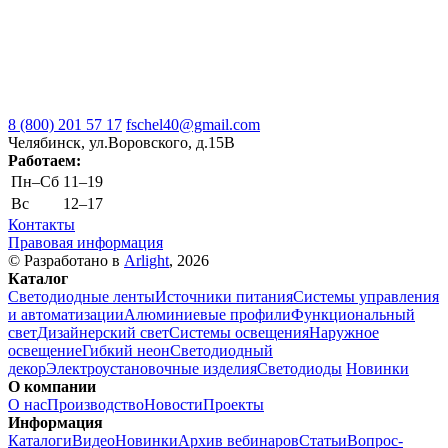
8 (800) 201 57 17
fschel40@gmail.com
Челябинск, ул.Воровского, д.15В
Работаем:
Пн–Cб
11–19
Вс
12–17
Контакты
Правовая информация
© Разработано в
Arlight
, 2026
Каталог
Светодиодные ленты
Источники питания
Системы управления
и автоматизации
Алюминиевые профили
Функциональный
свет
Дизайнерский свет
Системы освещения
Наружное
освещение
Гибкий неон
Светодиодный
декор
Электроустановочные изделия
Светодиоды
Новинки
О компании
О нас
Производство
Новости
Проекты
Информация
Каталоги
Видео
Новинки
Архив вебинаров
Статьи
Вопрос-