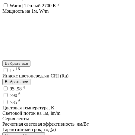
2
Warm | Тёплый 2700 K
Мощность на 1м, W/m
Выбрать все
16
17
Индекс цветопередачи CRI (Ra)
Выбрать все
4
95..98
6
>90
6
>85
Цветовая температура, K
Световой поток на 1м, lm/m
Серия ленты
Расчетная световая эффективность, лм/Вт
Гарантийный срок, год(а)