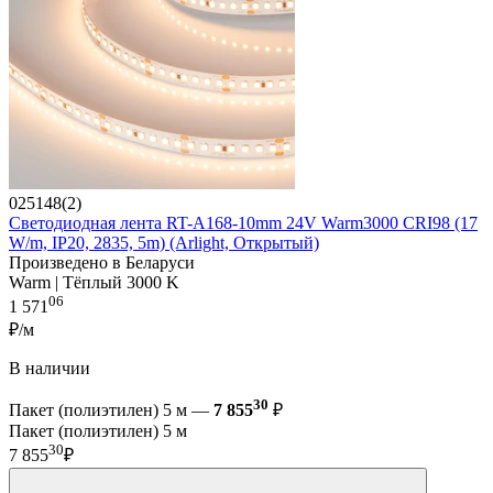
025148(2)
Светодиодная лента RT-A168-10mm 24V Warm3000 CRI98 (17
W/m, IP20, 2835, 5m) (Arlight, Открытый)
Произведено в Беларуси
Warm | Тёплый 3000 K
06
1 571
₽/м
В наличии
30
Пакет (полиэтилен) 5 м —
7 855
₽
Пакет (полиэтилен) 5 м
30
7 855
₽