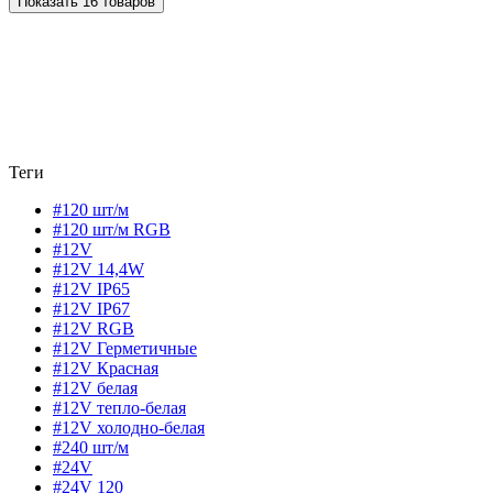
Показать 16 товаров
Теги
#120 шт/м
#120 шт/м RGB
#12V
#12V 14,4W
#12V IP65
#12V IP67
#12V RGB
#12V Герметичные
#12V Красная
#12V белая
#12V тепло-белая
#12V холодно-белая
#240 шт/м
#24V
#24V 120