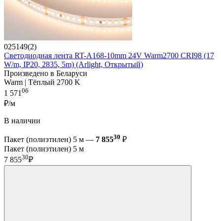
025149(2)
Светодиодная лента RT-A168-10mm 24V Warm2700 CRI98 (17
W/m, IP20, 2835, 5m) (Arlight, Открытый)
Произведено в Беларуси
Warm | Тёплый 2700 K
06
1 571
₽/м
В наличии
30
Пакет (полиэтилен) 5 м —
7 855
₽
Пакет (полиэтилен) 5 м
30
7 855
₽