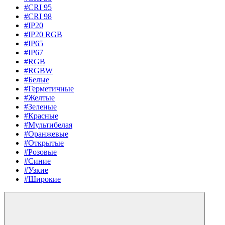
#CRI 95
#CRI 98
#IP20
#IP20 RGB
#IP65
#IP67
#RGB
#RGBW
#Белые
#Герметичные
#Желтые
#Зеленые
#Красные
#Мультибелая
#Оранжевые
#Открытые
#Розовые
#Синие
#Узкие
#Широкие