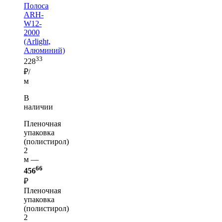
Полоса
ARH-
W12-
2000
(Arlight,
Алюминий)
33
228
₽/
м
В
наличии
Пленочная
упаковка
(полистирол)
2
м —
66
456
₽
Пленочная
упаковка
(полистирол)
2