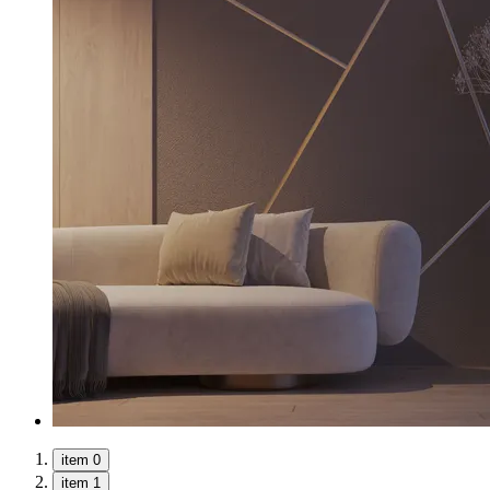
item 0
item 1