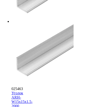
025463
Уголок
ARH-
W15x15x1.5-
2000