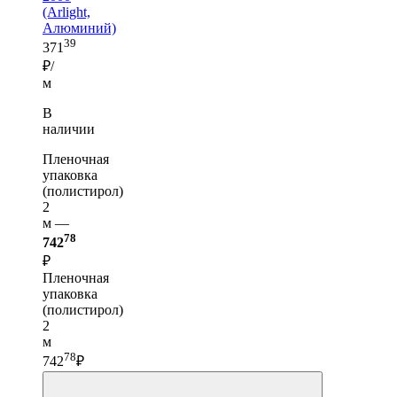
(Arlight,
Алюминий)
39
371
₽/
м
В
наличии
Пленочная
упаковка
(полистирол)
2
м —
78
742
₽
Пленочная
упаковка
(полистирол)
2
м
78
742
₽