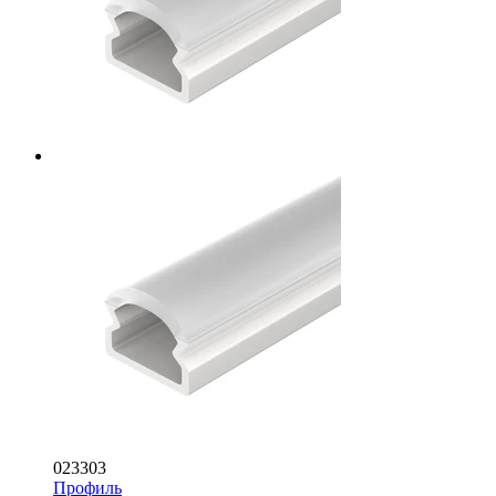
023303
Профиль