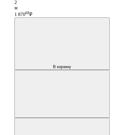
2
м
68
1 870
₽
В корзину