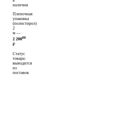
в
наличии
Пленочная
упаковка
(полистирол)
2
м —
80
2 200
₽
Статус
товара:
выводится
из
поставок