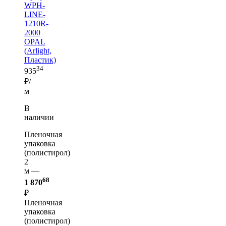
WPH-
LINE-
1210R-
2000
OPAL
(Arlight,
Пластик)
34
935
₽/
м
В
наличии
Пленочная
упаковка
(полистирол)
2
м —
68
1 870
₽
Пленочная
упаковка
(полистирол)