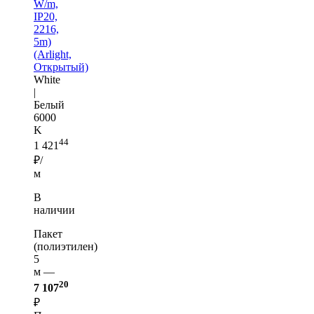
W/m,
IP20,
2216,
5m)
(Arlight,
Открытый)
White
|
Белый
6000
K
44
1 421
₽/
м
В
наличии
Пакет
(полиэтилен)
5
м —
20
7 107
₽