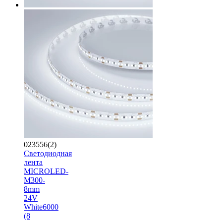
023556(2)
Светодиодная
лента
MICROLED-
M300-
8mm
24V
White6000
(8