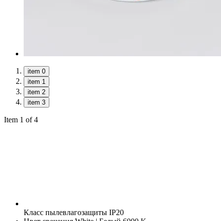
item 0
item 1
item 2
item 3
Item 1 of 4
Класс пылевлагозащиты
IP20