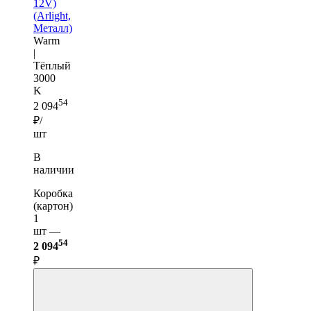
12V)
(Arlight,
Металл)
Warm
|
Тёплый
3000
K
54
2 094
₽/
шт
В
наличии
Коробка
(картон)
1
шт —
54
2 094
₽