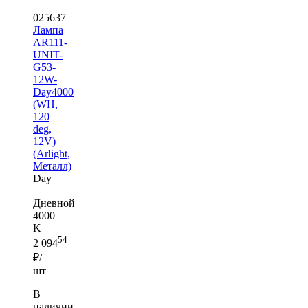
025637
Лампа
AR111-
UNIT-
G53-
12W-
Day4000
(WH,
120
deg,
12V)
(Arlight,
Металл)
Day
|
Дневной
4000
K
54
2 094
₽/
шт
В
наличии