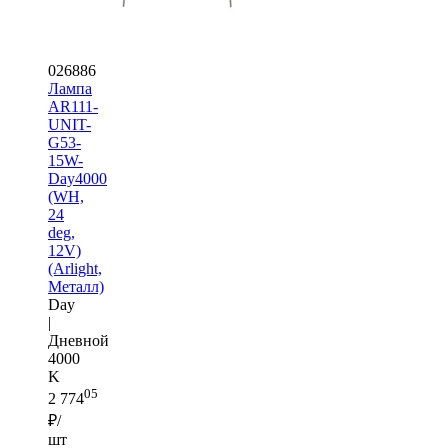
026886
Лампа
AR111-
UNIT-
G53-
15W-
Day4000
(WH,
24
deg,
12V)
(Arlight,
Металл)
Day
|
Дневной
4000
K
05
2 774
₽/
шт