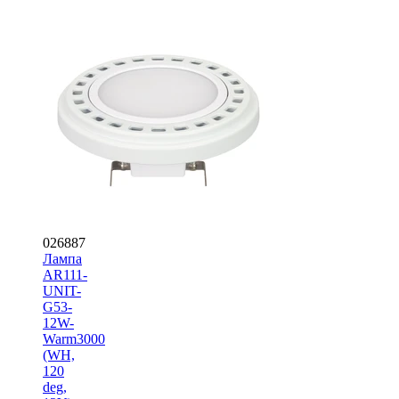
026887
Лампа
AR111-
UNIT-
G53-
12W-
Warm3000
(WH,
120
deg,