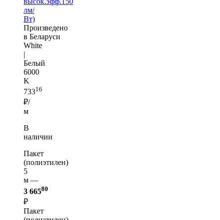
высок.эфф.150
лм/
Вт)
Произведено
в Беларуси
White
|
Белый
6000
K
16
733
₽/
м
В
наличии
Пакет
(полиэтилен)
5
м —
80
3 665
₽
Пакет
(полиэтилен)