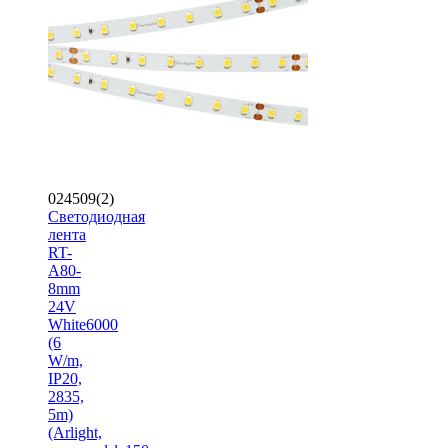
024509(2)
Светодиодная
лента
RT-
A80-
8mm
24V
White6000
(6
W/m,
IP20,
2835,
5m)
(Arlight,