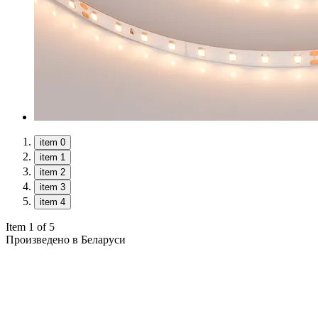
item 0
item 1
item 2
item 3
item 4
Item 1 of 5
Произведено в Беларуси