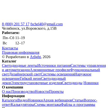
8 (800) 201 57 17
fschel40@gmail.com
Челябинск, ул.Воровского, д.15В
Работаем:
Пн–Cб
11–19
Вс
12–17
Контакты
Правовая информация
© Разработано в
Arlight
, 2026
Каталог
Светодиодные ленты
Источники питания
Системы управления
и автоматизации
Алюминиевые профили
Функциональный
свет
Дизайнерский свет
Системы освещения
Наружное
освещение
Гибкий неон
Светодиодный
декор
Электроустановочные изделия
Светодиоды
Новинки
О компании
О нас
Производство
Новости
Проекты
Информация
Каталоги
Видео
Новинки
Архив вебинаров
Статьи
Вопрос-
ответ
Калькуляторы
Схемы монтажа
Файлы и программы