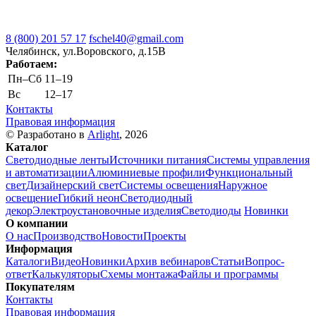
8 (800) 201 57 17
fschel40@gmail.com
Челябинск, ул.Воровского, д.15В
Работаем:
Пн–Cб
11–19
Вс
12–17
Контакты
Правовая информация
© Разработано в
Arlight
, 2026
Каталог
Светодиодные ленты
Источники питания
Системы управления
и автоматизации
Алюминиевые профили
Функциональный
свет
Дизайнерский свет
Системы освещения
Наружное
освещение
Гибкий неон
Светодиодный
декор
Электроустановочные изделия
Светодиоды
Новинки
О компании
О нас
Производство
Новости
Проекты
Информация
Каталоги
Видео
Новинки
Архив вебинаров
Статьи
Вопрос-
ответ
Калькуляторы
Схемы монтажа
Файлы и программы
Покупателям
Контакты
Правовая информация