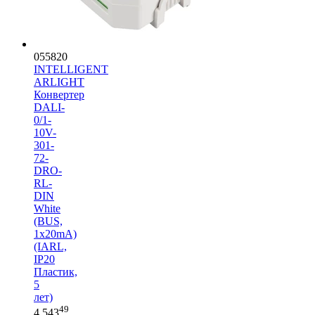
055820
INTELLIGENT
ARLIGHT
Конвертер
DALI-
0/1-
10V-
301-
72-
DRO-
RL-
DIN
White
(BUS,
1x20mA)
(IARL,
IP20
Пластик,
5
лет)
49
4 543