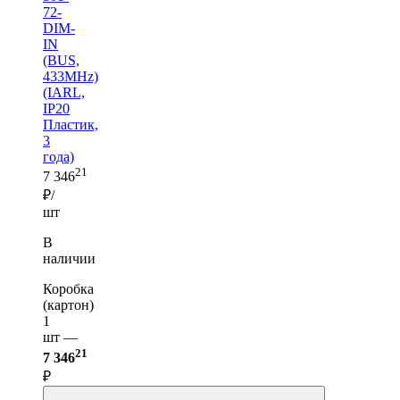
72-
DIM-
IN
(BUS,
433MHz)
(IARL,
IP20
Пластик,
3
года)
21
7 346
₽/
шт
В
наличии
Коробка
(картон)
1
шт —
21
7 346
₽