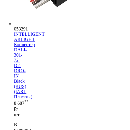
053291
INTELLIGENT
ARLIGHT
Конвертер
DALI-
301-
72-
D2-
DRO-
IN
Black
(BUS)
(IARL,
Пластик)
22
8 687
₽/
шт
В
наличии