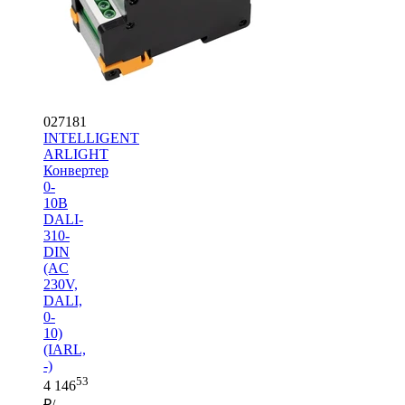
027181
INTELLIGENT
ARLIGHT
Конвертер
0-
10В
DALI-
310-
DIN
(AC
230V,
DALI,
0-
10)
(IARL,
-)
53
4 146
₽/