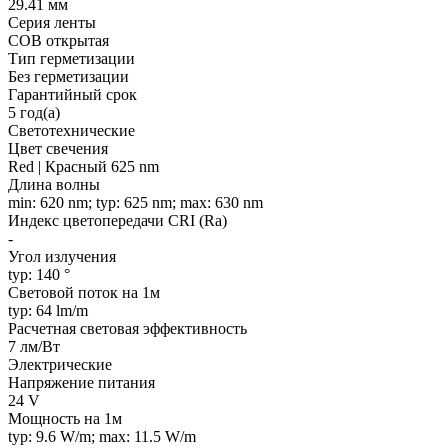
29.41 мм
Серия ленты
COB открытая
Тип герметизации
Без герметизации
Гарантийный срок
5 год(а)
Светотехнические
Цвет свечения
Red | Красный 625 nm
Длина волны
min: 620 nm; typ: 625 nm; max: 630 nm
Индекс цветопередачи CRI (Ra)
-
Угол излучения
typ: 140 °
Световой поток на 1м
typ: 64 lm/m
Расчетная световая эффективность
7 лм/Вт
Электрические
Напряжение питания
24 V
Мощность на 1м
typ: 9.6 W/m; max: 11.5 W/m