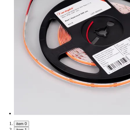
item 0
item 1