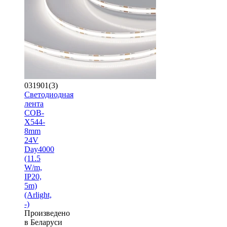
031901(3)
Светодиодная
лента
COB-
X544-
8mm
24V
Day4000
(11.5
W/m,
IP20,
5m)
(Arlight,
-)
Произведено
в Беларуси