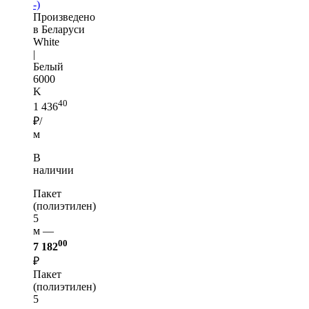
-)
Произведено
в Беларуси
White
|
Белый
6000
K
40
1 436
₽/
м
В
наличии
Пакет
(полиэтилен)
5
м —
00
7 182
₽
Пакет
(полиэтилен)
5