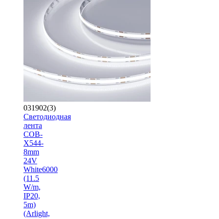
031902(3)
Светодиодная
лента
COB-
X544-
8mm
24V
White6000
(11.5
W/m,
IP20,
5m)
(Arlight,