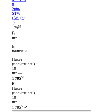
8-
2pin-
STW
(Arlight,
-)
55
179
₽/
шт
В
наличии
Пакет
(полиэтилен)
10
шт —
50
1 795
₽
Пакет
(полиэтилен)
10
шт
50
1 795
₽