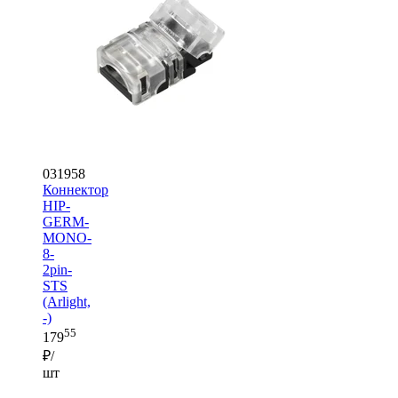
031958
Коннектор
HIP-
GERM-
MONO-
8-
2pin-
STS
(Arlight,
-)
55
179
₽/
шт