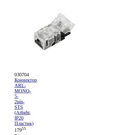
030704
Коннектор
ARL-
MONO-
5-
2pin-
STS
(Arlight,
IP20
Пластик)
55
179