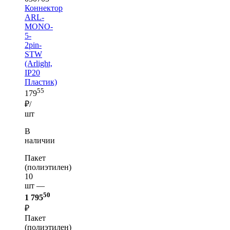
Коннектор
ARL-
MONO-
5-
2pin-
STW
(Arlight,
IP20
Пластик)
55
179
₽/
шт
В
наличии
Пакет
(полиэтилен)
10
шт —
50
1 795
₽
Пакет
(полиэтилен)