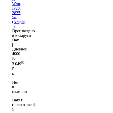
W/m,
IP20,
2835,
5m)
(Arlight,
-)
Произведено
в Беларуси
Day
|
Дневной
4000
K
81
3 049
₽/
м
Нет
в
наличии
Пакет
(полиэтилен)
5