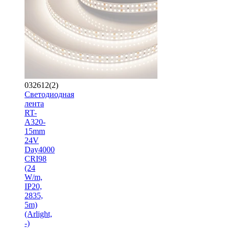
032612(2)
Светодиодная
лента
RT-
A320-
15mm
24V
Day4000
CRI98
(24
W/m,
IP20,
2835,
5m)
(Arlight,
-)