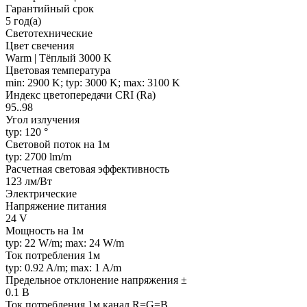
Гарантийный срок
5 год(а)
Светотехнические
Цвет свечения
Warm | Тёплый 3000 K
Цветовая температура
min: 2900 K; typ: 3000 K; max: 3100 K
Индекс цветопередачи CRI (Ra)
95..98
Угол излучения
typ: 120 °
Световой поток на 1м
typ: 2700 lm/m
Расчетная световая эффективность
123 лм/Вт
Электрические
Напряжение питания
24 V
Мощность на 1м
typ: 22 W/m; max: 24 W/m
Ток потребления 1м
typ: 0.92 A/m; max: 1 A/m
Предельное отклонение напряжения ±
0.1 В
Ток потребления 1м канал R=G=B