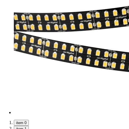
item 0
item 1