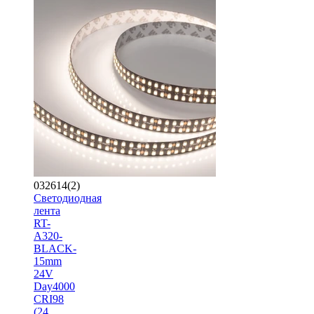
032614(2)
Светодиодная
лента
RT-
A320-
BLACK-
15mm
24V
Day4000
CRI98
(24