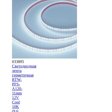
033895
Светодиодная
лента
герметичная
RTW-
PFS-
A120-
11mm
12V
Cool
10K
(9.6