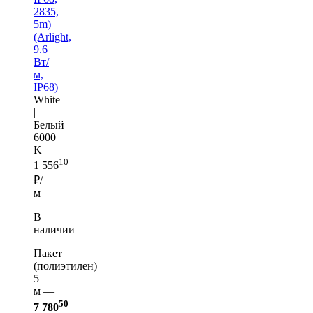
2835,
5m)
(Arlight,
9.6
Вт/
м,
IP68)
White
|
Белый
6000
K
10
1 556
₽/
м
В
наличии
Пакет
(полиэтилен)
5
м —
50
7 780