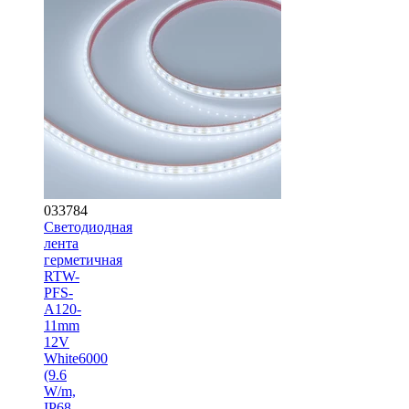
033784
Светодиодная
лента
герметичная
RTW-
PFS-
A120-
11mm
12V
White6000
(9.6
W/m,
IP68,