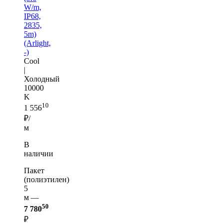
W/m,
IP68,
2835,
5m)
(Arlight,
-)
Cool
|
Холодный
10000
K
10
1 556
₽/
м
В
наличии
Пакет
(полиэтилен)
5
м —
50
7 780
₽