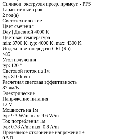
Силикон, экструзия прозр. прямоуг. - PFS
Гарантийный срок
2 год(а)
Светотехнические
Цвет свечения
Day | Дневной 4000 K
Цветовая температура
min: 3700 K; typ: 4000 K; max: 4300 K
Индекс цветопередачи CRI (Ra)
>85
Угол излучения
typ: 120 °
Световой поток на 1м
typ: 810 lm/m
Расчетная световая эффективность
87 лм/Вт
Электрические
Напряжение питания
12 V
Мощность на 1м
typ: 9.3 W/m; max: 9.6 W/m
Ток потребления 1м
typ: 0.78 A/m; max: 0.8 A/m
Предельное отклонение напряжения ±
0.5 В