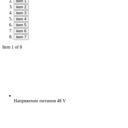
item 1
item 2
item 3
item 4
item 5
item 6
item 7
Item 1 of 8
Напряжение питания
48 V