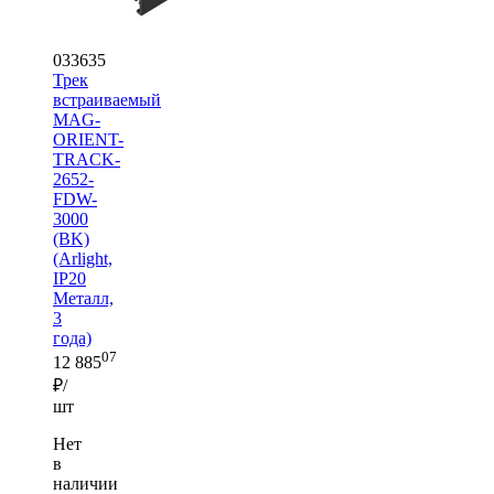
033635
Трек
встраиваемый
MAG-
ORIENT-
TRACK-
2652-
FDW-
3000
(BK)
(Arlight,
IP20
Металл,
3
года)
07
12 885
₽/
шт
Нет
в
наличии