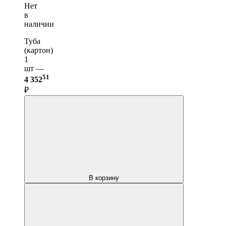
Нет
в
наличии
Туба
(картон)
1
шт —
51
4 352
₽
В корзину