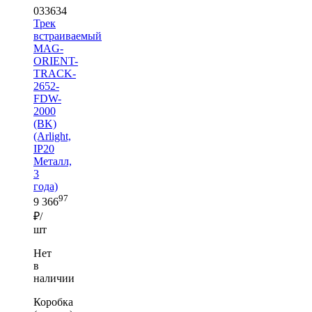
033634
Трек
встраиваемый
MAG-
ORIENT-
TRACK-
2652-
FDW-
2000
(BK)
(Arlight,
IP20
Металл,
3
года)
97
9 366
₽/
шт
Нет
в
наличии
Коробка