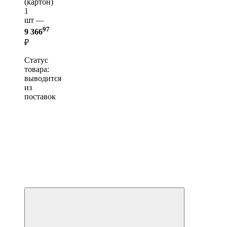
(картон)
1
шт —
97
9 366
₽
Статус
товара:
выводится
из
поставок