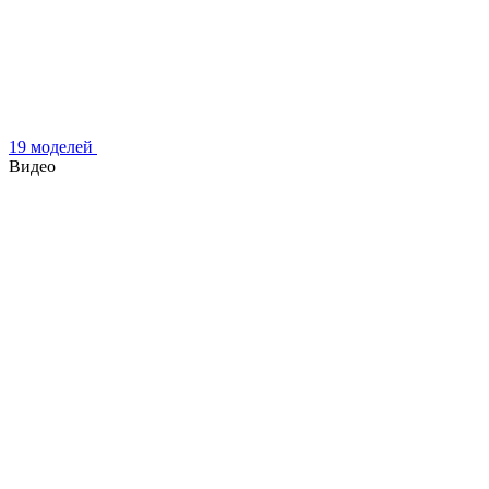
19 моделей
Видео
17 февраля 2026
Диммер TY TUYA Wi-Fi, 433Mhz и Кинетическая панель