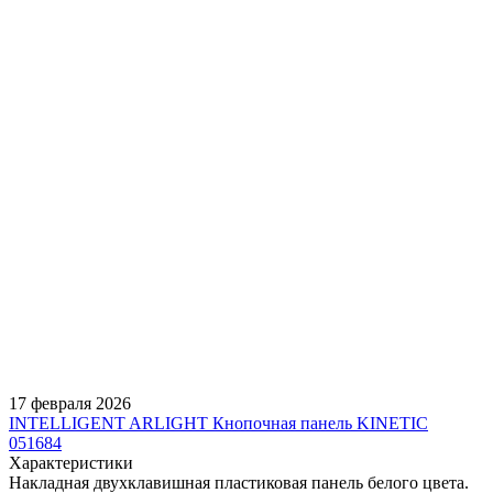
Накладной
Материал корпуса
Пластик
Цвет покрытия
Белый
Класс пылевлагозащиты
IP67
Эксплуатационные
Место применения
Только в помещении
Тип крепления
Винтовое/Приклеивание
Элемент питания
Кинетический источник питания
Управление
Каналы управления
1 CH (1 канал - Mono)
Выходной сигнал
RF 433MHz
Зоны управления
2 зоны
Количество кнопок/клавиш
2
Особенности упр-я Tuya
RF для Tuya