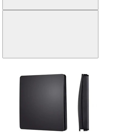
051674
INTELLIGENT
ARLIGHT
Кнопочная
панель
KINETIC-
801-
22-
1G-
WP-
SUF
Black
(No
battery,
IP67,
433Mhz)
(IARL,
IP67
Пластик,
3
года)
54
5 052