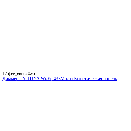
17 февраля 2026
INTELLIGENT ARLIGHT Кнопочная панель KINETIC
051684
Характеристики
Накладная двухклавишная пластиковая панель белого цвета.
Включение/выключение, диммирование двух групп света.
Работает на частоте 433Мгц. Совместима с реле и диммерами
серии TUYA-***-WF. Не требует питания, имеет встроенный
кинетический источник питания. Защита IP67. Рабочая
температура -20/+60 Дальность передачи в помещении / на
улице - 30м/100м. Габариты панели 86x86x16.5 мм
Общие
Артикул
043317
Тип товара
Панель управления
Назначение
Универсальный
Способ монтажа