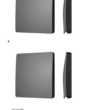
IP67,
433Mhz)
(IARL,
IP67
Пластик,
3
года)
54
5 052
₽/
шт
В
наличии
Коробка
(картон)
1
шт —
54
5 052
₽