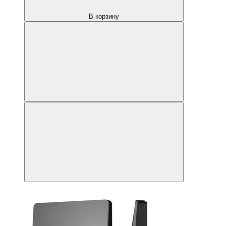
051678
INTELLIGENT
ARLIGHT
Кнопочная
панель
KINETIC-
801-
22-
1G-
WP-
SUF
Grey
(No
battery,