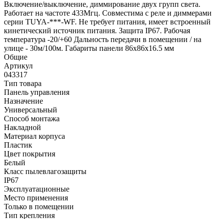
Связь пульт/контроллер
RF (радио)
Тип управления
RF (Радио)
Частота передачи данных
433 MHz
Элементы управления
Кнопки
Габариты
Длина
86 мм
Ширина
86 мм
Высота
16.5 мм
Сопутствующие товары
Аналоги
Модели серии (19)