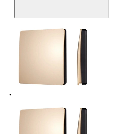
801-
22-
1G-
WP-
SUF
Gold
(No
battery,
IP67,
433Mhz)
(IARL,
IP67
Пластик,
3
года)
54
5 052
₽/
шт
В
наличии
Коробка
(картон)
1