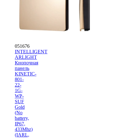
шт —
54
5 052
₽
В корзину