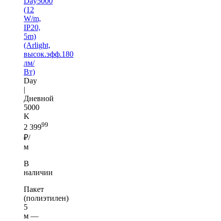
Day5000
(12
W/m,
IP20,
5m)
(Arlight,
высок.эфф.180
лм/
Вт)
Day
|
Дневной
5000
K
99
2 399
₽/
м
В
наличии
Пакет
(полиэтилен)
5
м —