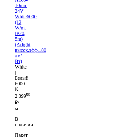
10mm
24V
White6000
(12
W/m,
IP20,
5m)
(Arlight,
высок.эфф.180
лм/
Вт)
White
|
Белый
6000
K
99
2 399
₽/
м
В
наличии
Пакет