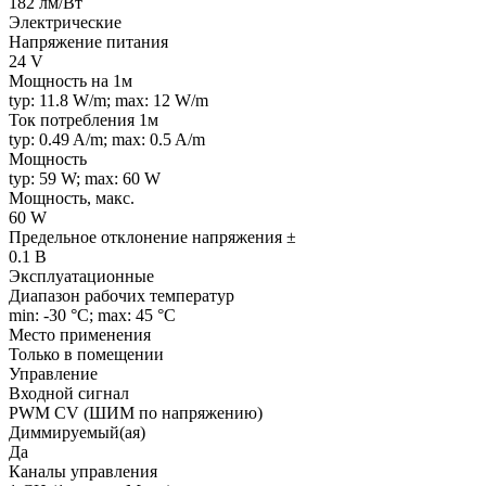
182 лм/Вт
Электрические
Напряжение питания
24 V
Мощность на 1м
typ: 11.8 W/m; max: 12 W/m
Ток потребления 1м
typ: 0.49 A/m; max: 0.5 A/m
Мощность
typ: 59 W; max: 60 W
Мощность, макс.
60 W
Предельное отклонение напряжения ±
0.1 В
Эксплуатационные
Диапазон рабочих температур
min: -30 °C; max: 45 °C
Место применения
Только в помещении
Управление
Входной сигнал
PWM СV (ШИМ по напряжению)
Диммируемый(ая)
Да
Каналы управления