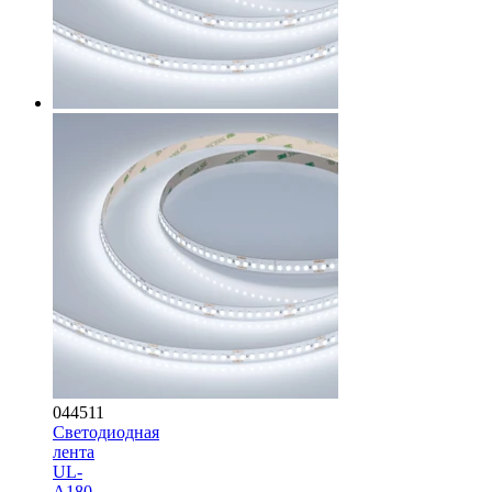
044511
Светодиодная
лента
UL-
A180-