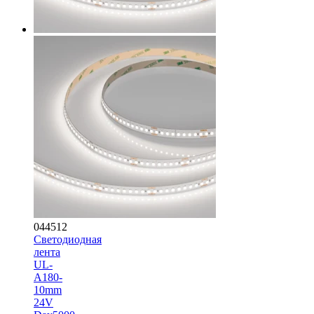
044512
Светодиодная
лента
UL-
A180-
10mm
24V