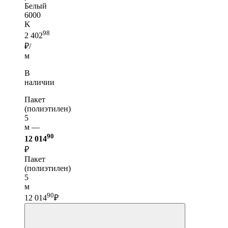
Белый
6000
K
98
2 402
₽/
м
В
наличии
Пакет
(полиэтилен)
5
м —
90
12 014
₽
Пакет
(полиэтилен)
5
м
90
12 014
₽