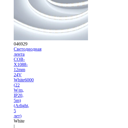
046929
Светодиодная
лента
COB-
X1088-
12mm
24V
White6000
(22
W/m,
IP20,
5m)
(Arlight,
5
лет)
White
|