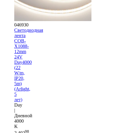
046930
Светодиодная
лента
COB-
X1088-
12mm
24V
Day4000
(22
W/m,
IP20,
5m)
(Arlight,
5
лет)
Day
|
Дневной
4000
K
98
2 402