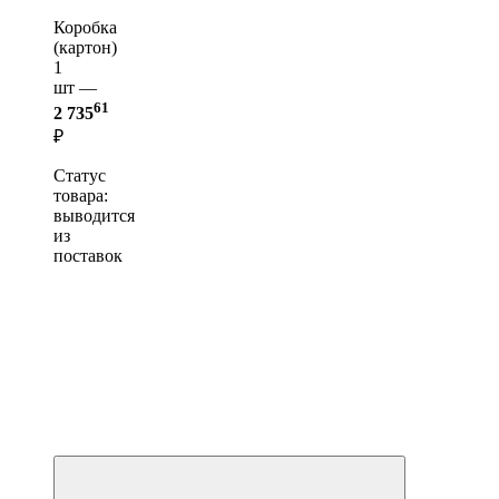
Коробка
(картон)
1
шт —
61
2 735
₽
Статус
товара:
выводится
из
поставок