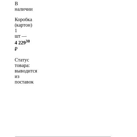
В
наличии
Коробка
(картон)
1
шт —
30
4 229
₽
Статус
товара:
выводится
из
поставок