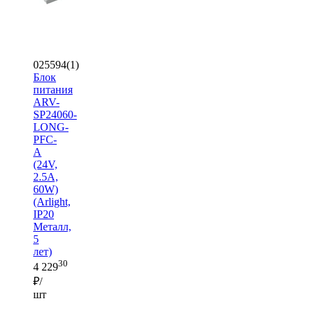
025594(1)
Блок
питания
ARV-
SP24060-
LONG-
PFC-
A
(24V,
2.5A,
60W)
(Arlight,
IP20
Металл,
5
лет)
30
4 229
₽/
шт