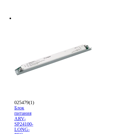
025479(1)
Блок
питания
ARV-
SP24100-
LONG-