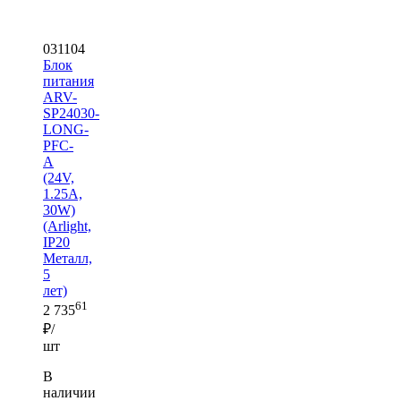
031104
Блок
питания
ARV-
SP24030-
LONG-
PFC-
A
(24V,
1.25A,
30W)
(Arlight,
IP20
Металл,
5
лет)
61
2 735
₽/
шт
В
наличии