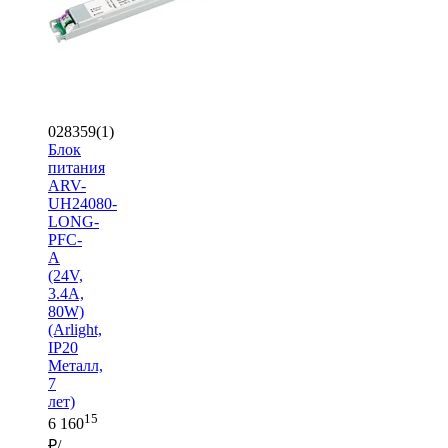
028359(1)
Блок
питания
ARV-
UH24080-
LONG-
PFC-
A
(24V,
3.4A,
80W)
(Arlight,
IP20
Металл,
7
лет)
15
6 160
₽/