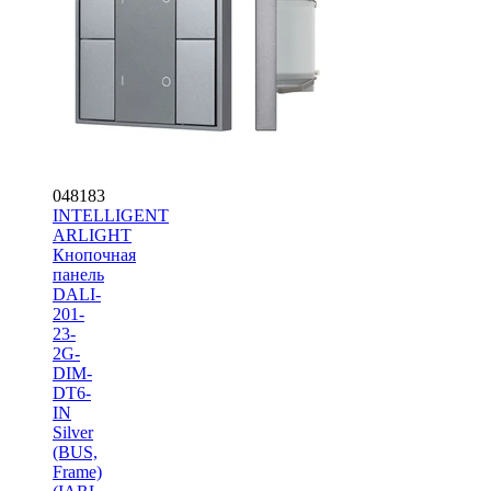
048183
INTELLIGENT
ARLIGHT
Кнопочная
панель
DALI-
201-
23-
2G-
DIM-
DT6-
IN
Silver
(BUS,
Frame)