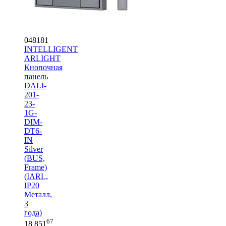
048181
INTELLIGENT
ARLIGHT
Кнопочная
панель
DALI-
201-
23-
1G-
DIM-
DT6-
IN
Silver
(BUS,
Frame)
(IARL,
IP20
Металл,
3
года)
67
18 851