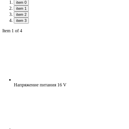
item 0
item 1
item 2
item 3
Item 1 of 4
Напряжение питания
16 V