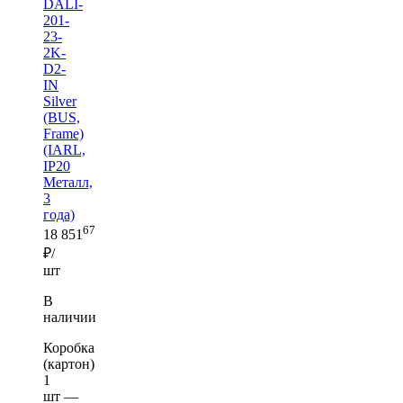
DALI-
201-
23-
2K-
D2-
IN
Silver
(BUS,
Frame)
(IARL,
IP20
Металл,
3
года)
67
18 851
₽/
шт
В
наличии
Коробка
(картон)
1
шт —