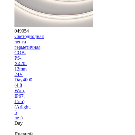
049054
Светодиодная
лента
герметичная
COB-
PS-
X420-
12mm
24V
Day4000
(4.8
W/m,
IP67,
15m)
(Arlight,
5
лет)
Day
|
Дневной