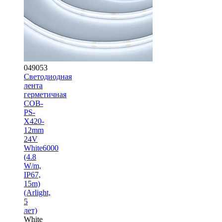
049053
Светодиодная
лента
герметичная
COB-
PS-
X420-
12mm
24V
White6000
(4.8
W/m,
IP67,
15m)
(Arlight,
5
лет)
White