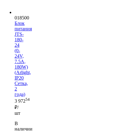
018500
Блок
питания
JTS-
180-
24
(0-
24V,
7.5A,
180W)
(Arlight,
IP20
Сетка,
2
года)
54
3 972
₽/
шт
В
наличии