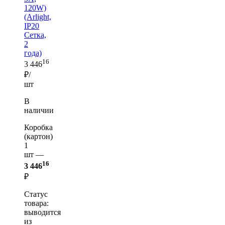
120W)
(Arlight,
IP20
Сетка,
2
года)
16
3 446
₽/
шт
В
наличии
Коробка
(картон)
1
шт —
16
3 446
₽
Статус
товара:
выводится
из