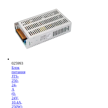
025993
Блок
питания
JTS-
250-
24-
A
(0-
24V,
10.4A,
250W)