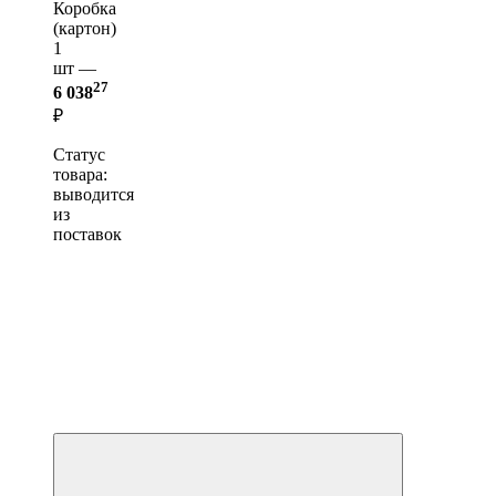
Коробка
(картон)
1
шт —
27
6 038
₽
Статус
товара:
выводится
из
поставок