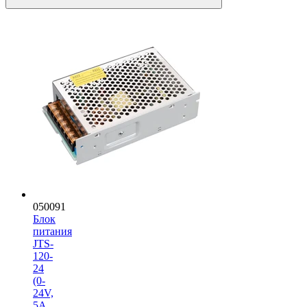
050091
Блок
питания
JTS-
120-
24
(0-
24V,
5A,