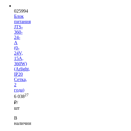
025994
Блок
питания
JTS-
360-
24-
A
(0-
24V,
15A,
360W)
(Arlight,
IP20
Сетка,
2
года)
27
6 038
₽/
шт
В
наличии