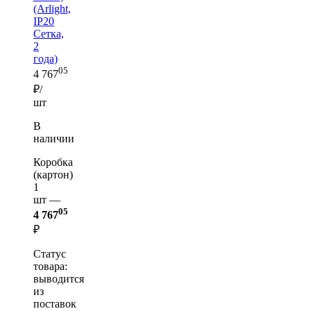
(Arlight,
IP20
Сетка,
2
года)
05
4 767
₽/
шт
В
наличии
Коробка
(картон)
1
шт —
05
4 767
₽
Статус
товара:
выводится
из
поставок