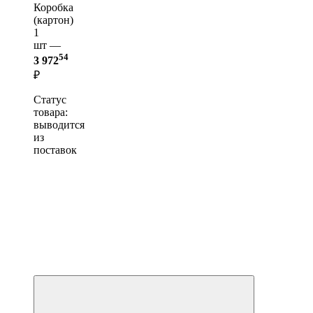
Коробка
(картон)
1
шт —
54
3 972
₽
Статус
товара:
выводится
из
поставок