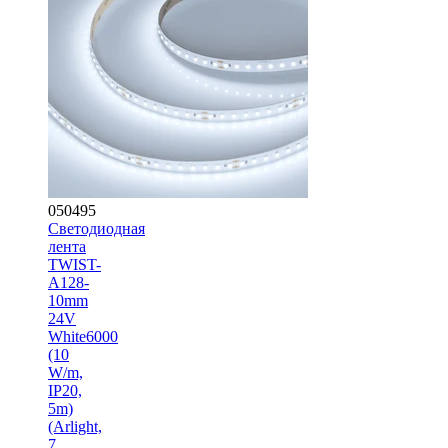
050495
Светодиодная
лента
TWIST-
A128-
10mm
24V
White6000
(10
W/m,
IP20,
5m)
(Arlight,
7