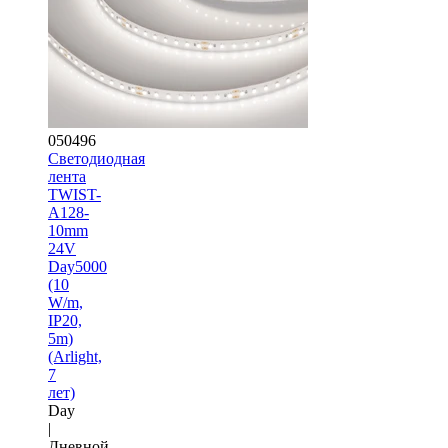
050496
Светодиодная
лента
TWIST-
A128-
10mm
24V
Day5000
(10
W/m,
IP20,
5m)
(Arlight,
7
лет)
Day
|
Дневной