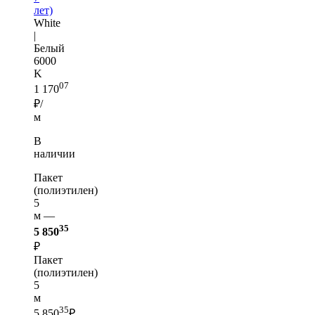
лет)
White
|
Белый
6000
K
07
1 170
₽/
м
В
наличии
Пакет
(полиэтилен)
5
м —
35
5 850
₽
Пакет
(полиэтилен)
5
м
35
5 850
₽