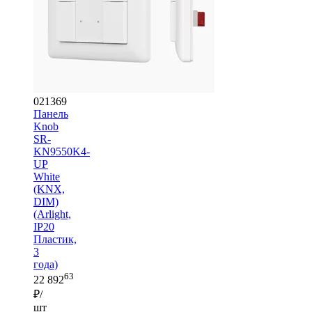
021369
Панель
Knob
SR-
KN9550K4-
UP
White
(KNX,
DIM)
(Arlight,
IP20
Пластик,
3
года)
63
22 892
₽/
шт