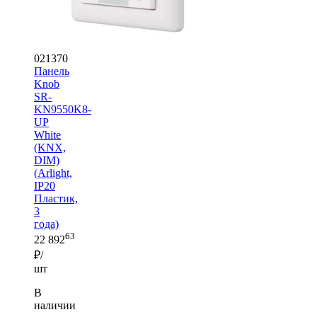
021370
Панель
Knob
SR-
KN9550K8-
UP
White
(KNX,
DIM)
(Arlight,
IP20
Пластик,
3
года)
63
22 892
₽/
шт
В
наличии