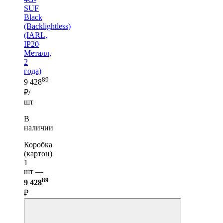
SUF
Black
(Backlightless)
(IARL,
IP20
Металл,
2
года)
89
9 428
₽/
шт
В
наличии
Коробка
(картон)
1
шт —
89
9 428
₽