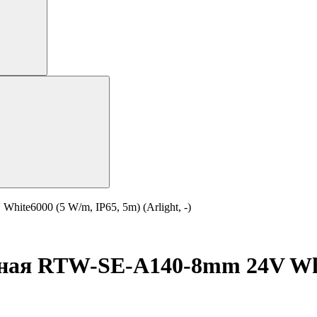
te6000 (5 W/m, IP65, 5m) (Arlight, -)
ная RTW-SE-A140-8mm 24V Whit