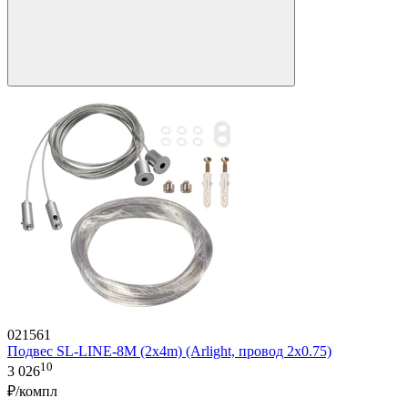
021561
Подвес SL-LINE-8M (2x4m) (Arlight, провод 2x0.75)
10
3 026
₽/компл