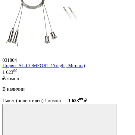
031804
Подвес SL-COMFORT (Arlight, Металл)
09
1 623
₽/компл
В наличии
09
Пакет (полиэтилен) 1 компл —
1 623
₽