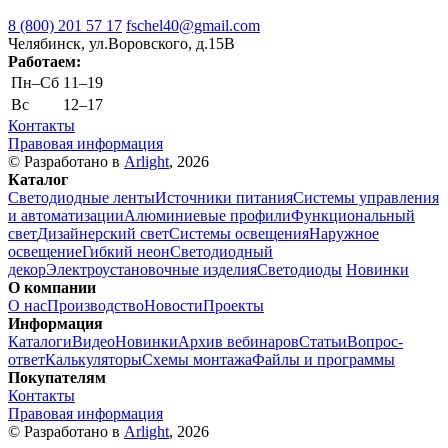
8 (800) 201 57 17
fschel40@gmail.com
Челябинск, ул.Воровского, д.15В
Работаем:
Пн–Cб
11–19
Вс
12–17
Контакты
Правовая информация
© Разработано в
Arlight
, 2026
Каталог
Светодиодные ленты
Источники питания
Системы управления
и автоматизации
Алюминиевые профили
Функциональный
свет
Дизайнерский свет
Системы освещения
Наружное
освещение
Гибкий неон
Светодиодный
декор
Электроустановочные изделия
Светодиоды
Новинки
О компании
О нас
Производство
Новости
Проекты
Информация
Каталоги
Видео
Новинки
Архив вебинаров
Статьи
Вопрос-
ответ
Калькуляторы
Схемы монтажа
Файлы и программы
Покупателям
Контакты
Правовая информация
© Разработано в
Arlight
, 2026