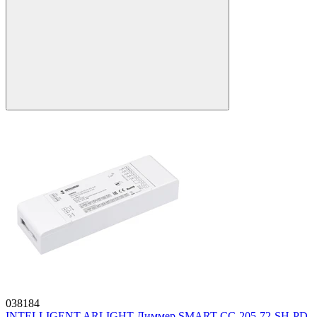
038184
INTELLIGENT ARLIGHT Диммер SMART-CC-205-72-SH-PD-