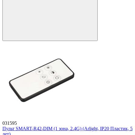
031595
Пульт SMART-R42-DIM (1 зона, 2.4G) (Arlight, IP20 Пластик, 5
лет)