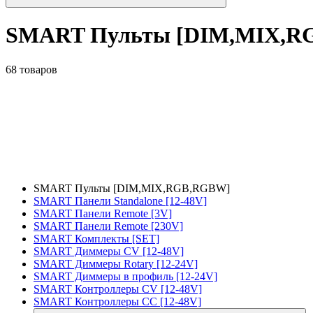
SMART Пульты [DIM,MIX,R
68 товаров
SMART Пульты [DIM,MIX,RGB,RGBW]
SMART Панели Standalone [12-48V]
SMART Панели Remote [3V]
SMART Панели Remote [230V]
SMART Комплекты [SET]
SMART Диммеры CV [12-48V]
SMART Диммеры Rotary [12-24V]
SMART Диммеры в профиль [12-24V]
SMART Контроллеры CV [12-48V]
SMART Контроллеры CC [12-48V]