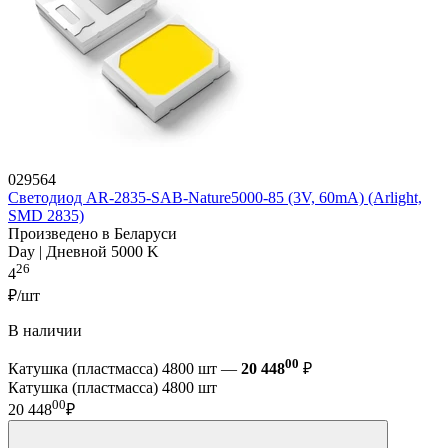
029564
Светодиод AR-2835-SAB-Nature5000-85 (3V, 60mA) (Arlight,
SMD 2835)
Произведено в Беларуси
Day | Дневной 5000 K
26
4
₽/шт
В наличии
00
Катушка (пластмасса) 4800 шт —
20 448
₽
Катушка (пластмасса) 4800 шт
00
20 448
₽