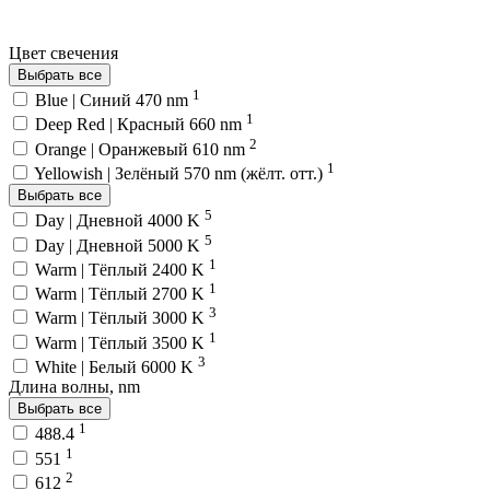
Цвет свечения
Выбрать все
1
Blue | Синий 470 nm
1
Deep Red | Красный 660 nm
2
Orange | Оранжевый 610 nm
1
Yellowish | Зелёный 570 nm (жёлт. отт.)
Выбрать все
5
Day | Дневной 4000 K
5
Day | Дневной 5000 K
1
Warm | Тёплый 2400 K
1
Warm | Тёплый 2700 K
3
Warm | Тёплый 3000 K
1
Warm | Тёплый 3500 K
3
White | Белый 6000 K
Длина волны, nm
Выбрать все
1
488.4
1
551
2
612