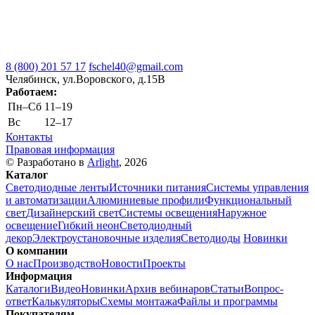
8 (800) 201 57 17
fschel40@gmail.com
Челябинск, ул.Воровского, д.15В
Работаем:
Пн–Cб
11–19
Вс
12–17
Контакты
Правовая информация
© Разработано в
Arlight
, 2026
Каталог
Светодиодные ленты
Источники питания
Системы управления
и автоматизации
Алюминиевые профили
Функциональный
свет
Дизайнерский свет
Системы освещения
Наружное
освещение
Гибкий неон
Светодиодный
декор
Электроустановочные изделия
Светодиоды
Новинки
О компании
О нас
Производство
Новости
Проекты
Информация
Каталоги
Видео
Новинки
Архив вебинаров
Статьи
Вопрос-
ответ
Калькуляторы
Схемы монтажа
Файлы и программы
Покупателям